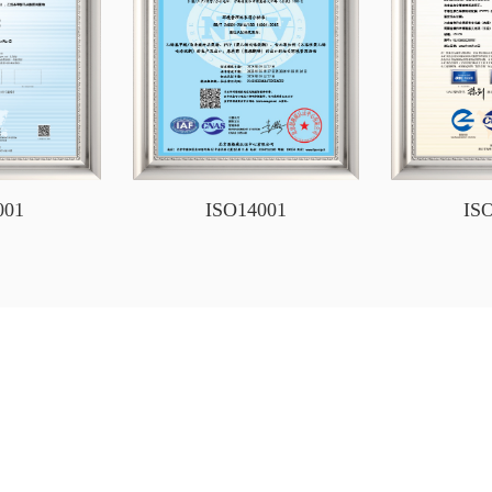
001
ISO14001
IS