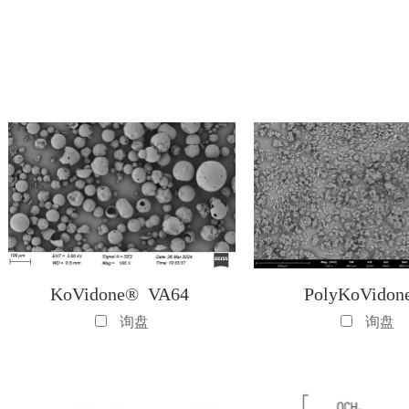
KoVidone® VA64
PolyKoVido
询盘
询盘