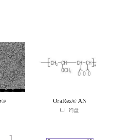
ne®
OraRez® AN
询盘